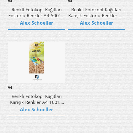
A4
A4
Renkli Fotokopi Kağıtları
Renkli Fotokopi Kağıtları
Fosforlu Renkler A4 500'lü
Karışık Fosforlu Renkler A4
(80 Gr)
100'lü (75 Gr)
Alex Schoeller
Alex Schoeller
A4
Renkli Fotokopi Kağıtları
Karışık Renkler A4 100'lü
(80 Gr)
Alex Schoeller