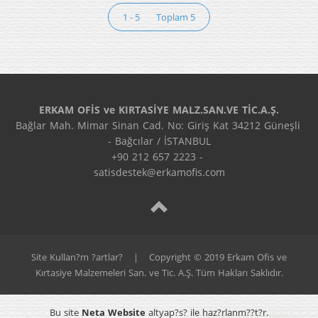
1 - 5
Toplam 5
ERKAM OFİS ve KIRTASİYE MALZ.SAN.VE TİC.A.Ş.
Bağlar Mah. Mimar Sinan Cad. No: Giriş Kat 34212 Güneşli 
- Bağcılar / İSTANBUL
+90 212 657 2223 - 
satisdestek@erkamofis.com
Site Kullan?m ?artlar?
|
Copyright © 2019 Erkam Ofis ve
Kırtasiye Malzemeleri San. ve Tic. A.Ş. Tüm Hakları Saklıdır.
Bu site
Neta Website
altyap?s? ile haz?rlanm??t?r.