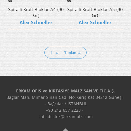
A4
A5
Spiralli Kraft Bloklar A4 (90
Spiralli Kraft Bloklar A5 (90
Gr)
Gr)
Alex Schoeller
Alex Schoeller
1 - 4
Toplam 4
ERKAM OFİS ve KIRTASİYE MALZ.SAN.VE TİC.A.Ş.
Bağlar Mah. Mimar Sinan Cad. No: Giriş Kat 34212 Güneşli 
- Bağcılar / İSTANBUL
+90 212 657 2223 - 
satisdestek@erkamofis.com