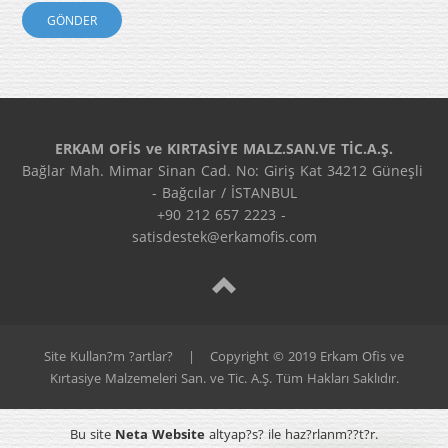
ERKAM OFİS ve KIRTASİYE MALZ.SAN.VE TİC.A.Ş.
Bağlar Mah. Mimar Sinan Cad. No: Giriş Kat 34212 Güneşli 
- Bağcılar / İSTANBUL
+90 212 657 2223 - 
satisdestek@erkamofis.com
Site Kullan?m ?artlar?
|
Copyright © 2019 Erkam Ofis ve
Kırtasiye Malzemeleri San. ve Tic. A.Ş. Tüm Hakları Saklıdır.
Bu site
Neta Website
altyap?s? ile haz?rlanm??t?r.